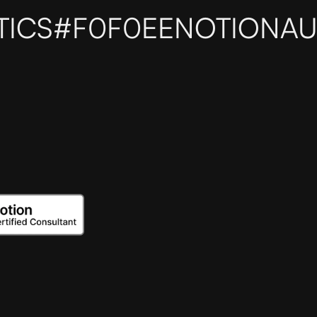
TICS
#F0F0EE
NOTIONAU