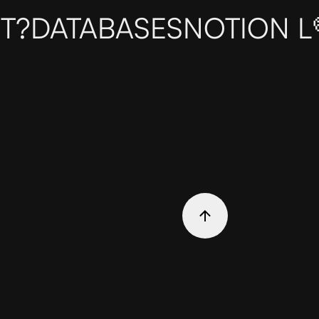
T?
DATABASES
NOTION L