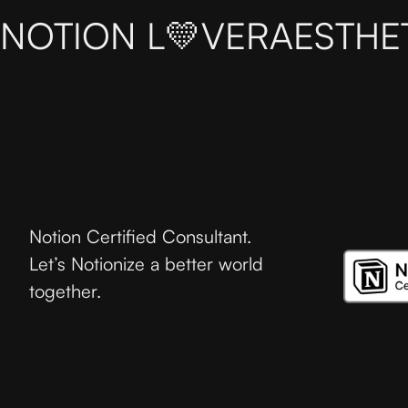
NOTION L💛VER
AESTHE
Notion Certified Consultant.
Let’s Notionize a better world
together.