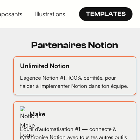
posants
Illustrations
TEMPLATES
Partenaires Notion
Unlimited Notion
L'agence Notion #1, 100% certifiée, pour
t'aider à implémenter Notion dans ton équipe.
Make
L'outil d'automatisation #1 — connecte &
synchronise Notion avec tous tes autres outils