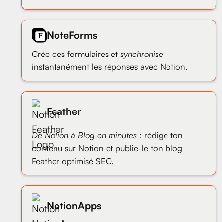
NoteForms
Crée des formulaires et
synchronise
instantanément les réponses avec Notion.
Feather
De Notion à Blog en minutes :
rédige ton
contenu sur Notion et publie-le ton blog
Feather optimisé SEO.
NotionApps