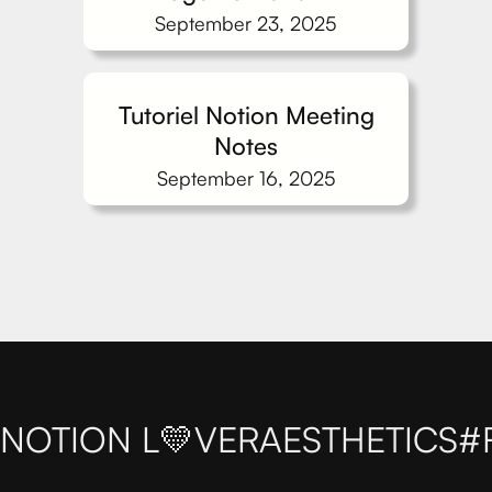
September 23, 2025
Tutoriel Notion Meeting
Notes
September 16, 2025
NOTION L💛VER
AESTHETICS
#