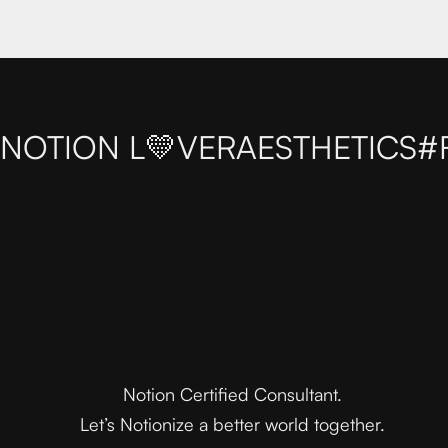
NOTION L💛VER
AESTHETICS
#
Notion Certified Consultant.
Let’s Notionize a better world together.