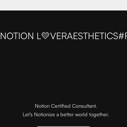
NOTION L💛VER
AESTHETICS
#
Notion Certified Consultant.
Let’s Notionize a better world together.