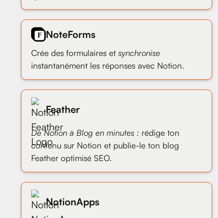
NoteForms
Crée des formulaires et
synchronise
instantanément les réponses avec Notion.
Feather
De Notion à Blog en minutes :
rédige ton
contenu sur Notion et publie-le ton blog
Feather optimisé SEO.
NotionApps