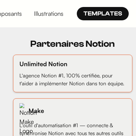
posants
Illustrations
TEMPLATES
Partenaires Notion
Unlimited Notion
L'agence Notion #1, 100% certifiée, pour
t'aider à implémenter Notion dans ton équipe.
Make
L'outil d'automatisation #1 — connecte &
synchronise Notion avec tous tes autres outils