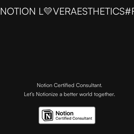
NOTION L💛VER
AESTHETICS
#
Notion Certified Consultant.
Let’s Notionize a better world together.