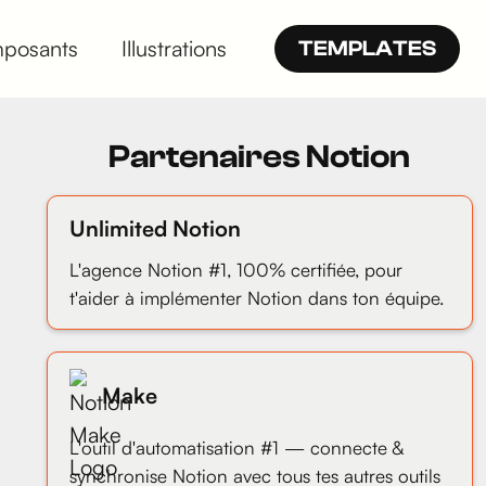
posants
Illustrations
TEMPLATES
Partenaires Notion
Unlimited Notion
L'agence Notion #1, 100% certifiée, pour
t'aider à implémenter Notion dans ton équipe.
Make
L'outil d'automatisation #1 — connecte &
synchronise Notion avec tous tes autres outils