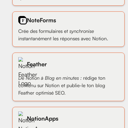
NoteForms
Crée des formulaires et
synchronise
instantanément les réponses avec Notion.
Feather
De Notion à Blog en minutes :
rédige ton
contenu sur Notion et publie-le ton blog
Feather optimisé SEO.
NotionApps