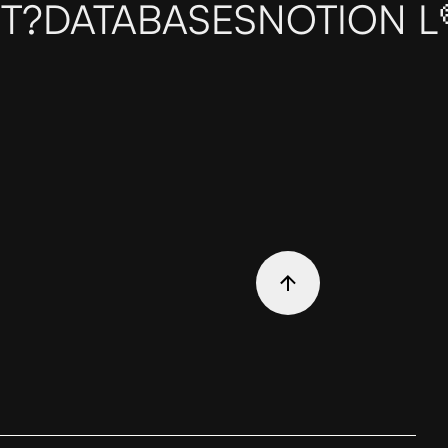
T?
DATABASES
NOTION L