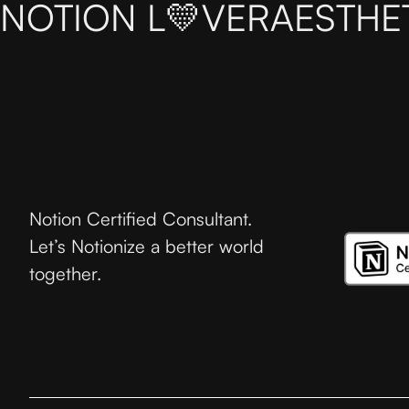
NOTION L💛VER
AESTHE
Notion Certified Consultant.
Let’s Notionize a better world
together.