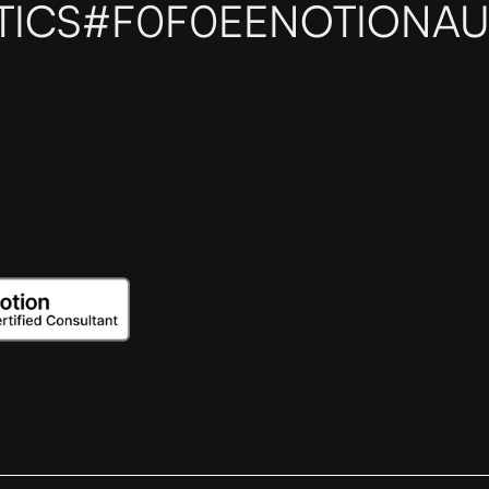
TICS
#F0F0EE
NOTIONAU