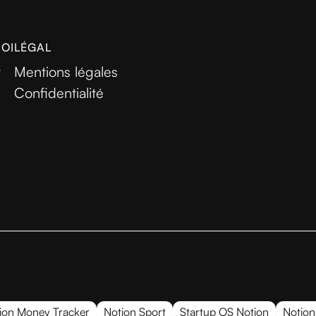
MOI
LÉGAL
r
Mentions légales
Confidentialité
ion Money Tracker
Notion Sport
Startup OS Notion
Notion