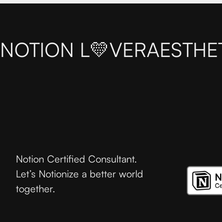
NOTION L💛VER
AESTHE
Notion Certified Consultant.
Let’s Notionize a better world
together.