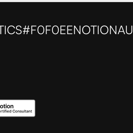
TICS
#F0F0EE
NOTIONAU