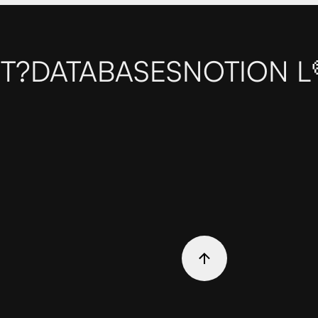
T?
DATABASES
NOTION L