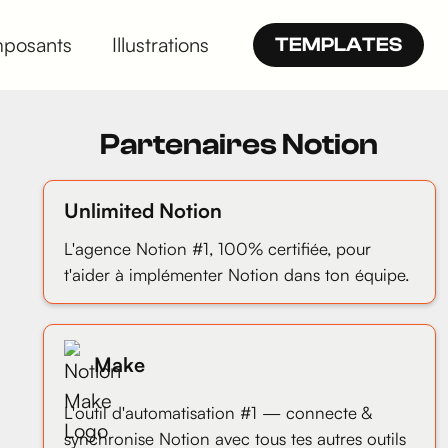
posants
Illustrations
TEMPLATES
Partenaires Notion
Unlimited Notion
L'agence Notion #1, 100% certifiée, pour
t'aider à implémenter Notion dans ton équipe.
Make
L'outil d'automatisation #1 — connecte &
synchronise Notion avec tous tes autres outils