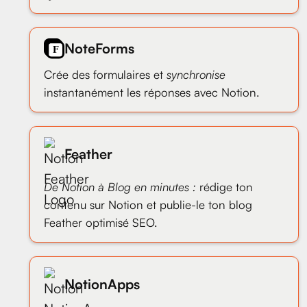
NoteForms
Crée des formulaires et
synchronise
instantanément les réponses avec Notion.
Feather
De Notion à Blog en minutes :
rédige ton
contenu sur Notion et publie-le ton blog
Feather optimisé SEO.
NotionApps