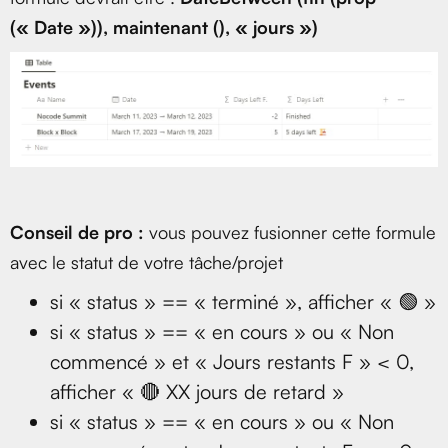
(« Date »)), maintenant (), « jours »)
Conseil de pro :
vous pouvez fusionner cette formule
avec le statut de votre tâche/projet
si « status » == « terminé », afficher « 🟢 »
si « status » == « en cours » ou « Non
commencé » et « Jours restants F » < 0,
afficher « 🔴 XX jours de retard »
si « status » == « en cours » ou « Non