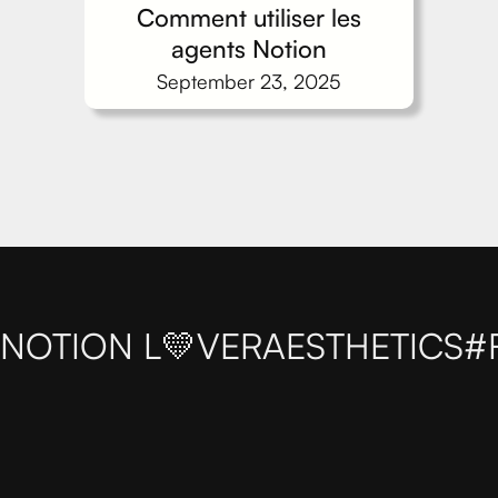
Comment utiliser les
agents Notion
September 23, 2025
NOTION L💛VER
AESTHETICS
#