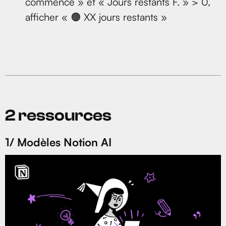
commencé » et « Jours restants F. » > 0,
afficher « 🟠 XX jours restants »
2 ressources
1/ Modèles Notion AI