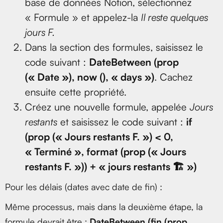
base de données Notion, sélectionnez
« Formule » et appelez-la
Il reste quelques
jours F.
Dans la section des formules, saisissez le
code suivant :
DateBetween (prop
(« Date »), now (), « days »)
. Cachez
ensuite cette propriété.
Créez une nouvelle formule, appelée
Jours
restants
et saisissez le code suivant :
if
(prop (« Jours restants F. ») < 0,
« Terminé », format (prop (« Jours
restants F. »)) + « jours restants 🏗️ »)
Pour les délais (dates avec date de fin) :
Même processus, mais dans la deuxième étape, la
formule devrait être :
DateBetween (fin (prop