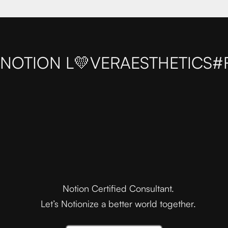
NOTION L💛VER
AESTHETICS
#
Notion Certified Consultant.
Let’s Notionize a better world together.