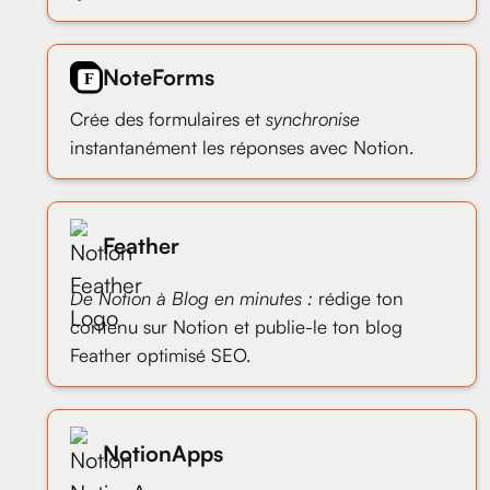
NoteForms
Crée des formulaires et
synchronise
instantanément les réponses avec Notion.
Feather
De Notion à Blog en minutes :
rédige ton
contenu sur Notion et publie-le ton blog
Feather optimisé SEO.
NotionApps