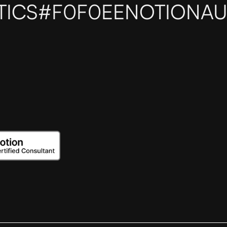
TICS
#F0F0EE
NOTIONAU