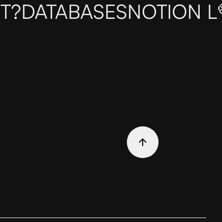
T?
DATABASES
NOTION L