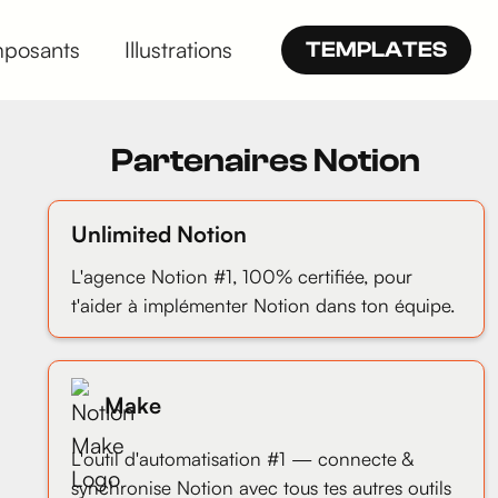
posants
Illustrations
TEMPLATES
Partenaires Notion
Unlimited Notion
L'agence Notion #1, 100% certifiée, pour
t'aider à implémenter Notion dans ton équipe.
Make
L'outil d'automatisation #1 — connecte &
synchronise Notion avec tous tes autres outils