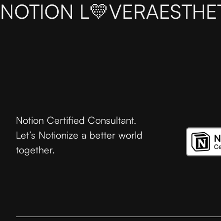
NOTION L💛VER
AESTHE
Notion Certified Consultant.
Let’s Notionize a better world
together.