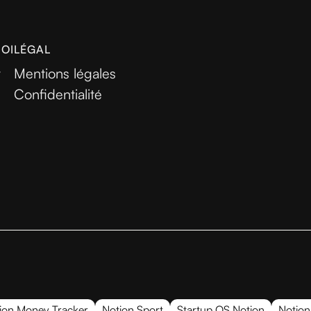
MOI
LÉGAL
r
Mentions légales
Confidentialité
ion Money Tracker
Notion Sport
Startup OS Notion
Notion