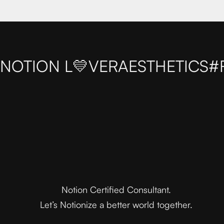
NOTION L💛VER
AESTHETICS
#
Notion Certified Consultant.
Let’s Notionize a better world together.