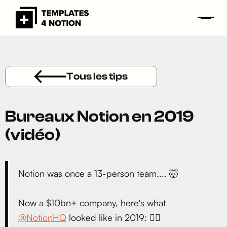
Tous les tips
Bureaux Notion en 2019
(vidéo)
Notion was once a 13-person team.... 🤯
Now a $10bn+ company, here's what
@NotionHQ
looked like in 2019: 👇🏼