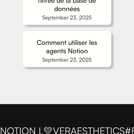
filtrée de la base de
données
September 23, 2025
Comment utiliser les
agents Notion
September 23, 2025
NOTION L💛VER
AESTHETICS
#